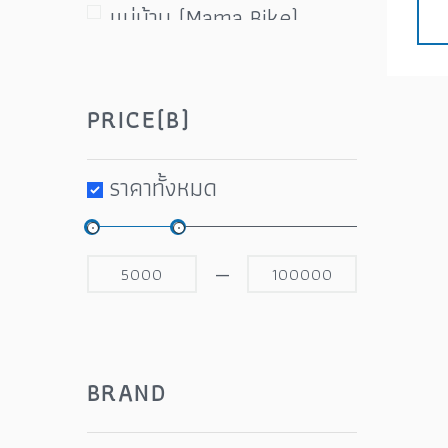
แม่บ้าน (Mama Bike)
BMX , จักรยานเด็ก ( Bike
for Kid )
PRICE(B)
จักรยานไฟฟ้า (E-Bike)
มือเบรค BL
ราคาทั้งหมด
จานหน้า FC
—
BRAND