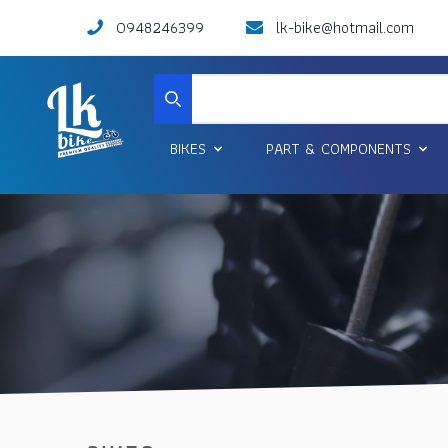
0948246399
lk-bike@hotmail.com
Search
BIKES
PART & COMPONENTS